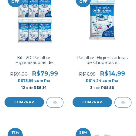
OFF
OFF
Kit 120 Pastilhas
Pastilhas Higienizadoras
Higienizadoras de
de Chupetas e
Chupetas e Mamadeiras -
Mamadeiras - Clorin Milton
Clorin Milton
R$79,99
R$14,99
R$91,00
R$16,99
R$75,99
com
Pix
R$14,24
com
Pix
12
x de
R$8,14
3
x de
R$5,56
17
%
25
%