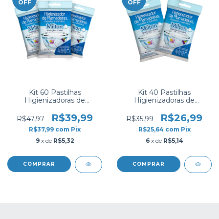
OFF
OFF
Kit 60 Pastilhas
Kit 40 Pastilhas
Higienizadoras de
Higienizadoras de
Chupetas e Mamadeiras -
Chupetas e Mamadeiras -
Clorin Milton
Clorin Milton
R$39,99
R$26,99
R$47,97
R$35,99
R$37,99
com
Pix
R$25,64
com
Pix
9
x de
R$5,32
6
x de
R$5,14