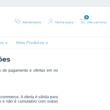
0
Atendimento
Minha conta
Meu carrinho
tos
Mais Produtos
ões
as de pagamento e ofertas em no
ommerce. A oferta é válida para
ção e não é cumulativo com outras