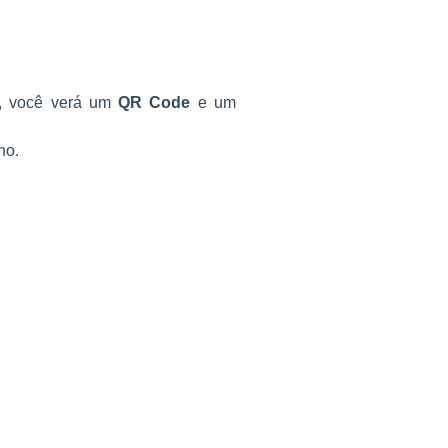
X, você verá um
QR Code
e um
ho.