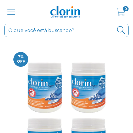
0
7
%
OFF