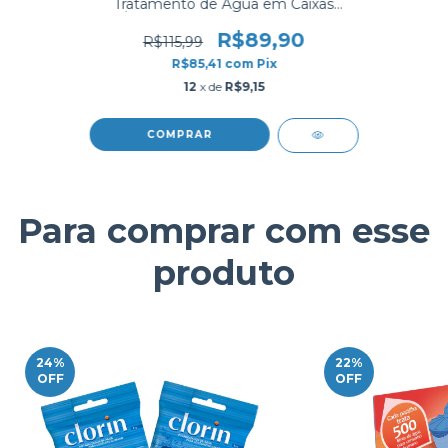
Tratamento de Água em Caixas
D’Água e Cisternas - Clorin 10.000
R$89,90
R$115,99
R$85,41
com
Pix
12
x de
R$9,15
Para comprar com esse
produto
24
%
22
%
OFF
OFF