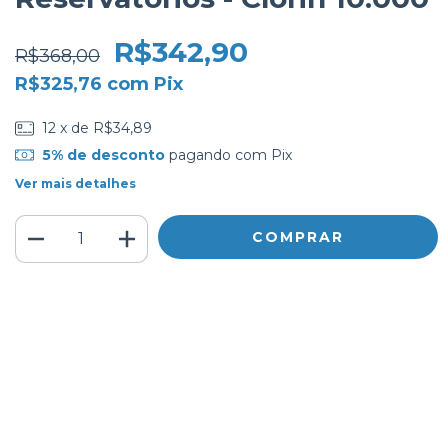
R$342,90
R$368,00
R$325,76
com
Pix
12
x de
R$34,89
5% de desconto
pagando com Pix
Ver mais detalhes
Meios de envio
ALTERAR CEP
Entregas para o CEP:
CALCULAR
Faça login
e use seus dados de entrega
Não sei meu CEP