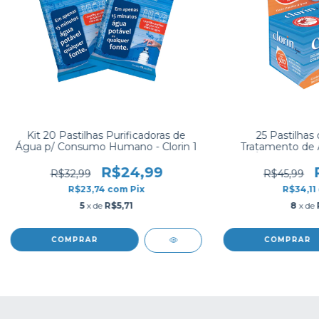
Kit 20 Pastilhas Purificadoras de
25 Pastilhas 
Água p/ Consumo Humano - Clorin 1
Tratamento de 
D’Água e Cister
R$24,99
R$32,99
R$45,99
R$23,74
com
Pix
R$34,11
5
x de
R$5,71
8
x de